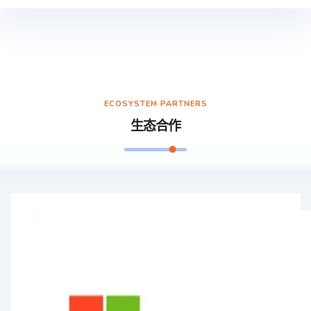
ECOSYSTEM PARTNERS
生态合作