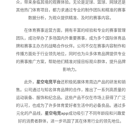
众，带来身临其境的观赛体验。无论是足球、篮球、网球还是
其他热门体育项目，都力求通过专业的制作团队和精准的赛事
数据分析，为观众提供精准、及时的赛事内容。
在体育赛事运营方面，拥有丰富的经验和专业的赛事管理
团队，成功举办了多场国内外重要赛事，成为多个国际体育品
牌和赛事主办方的战略合作伙伴。公司不仅在赛事内容制作和
传播方面处于行业领先地位，同时也为众多体育品牌提供专业
的赛事推广方案，帮助他们精准对接目标观众群体，提升品牌
影响力。
此外，
星空电竞平台
还积极拓展体育周边产品的研发和销
售。公司通过与知名体育品牌的合作，推出了一系列高质量的
运动装备、服饰和纪念品。这些产品不仅在市场上获得了广泛
的认可，也成为了许多体育爱好者生活中的必备良品。通过多
元化的产品线，
星空电竞app
成功吸引了不同年龄段和兴趣爱
好的消费者群体，进一步巩固了其在体育行业的领先地位。