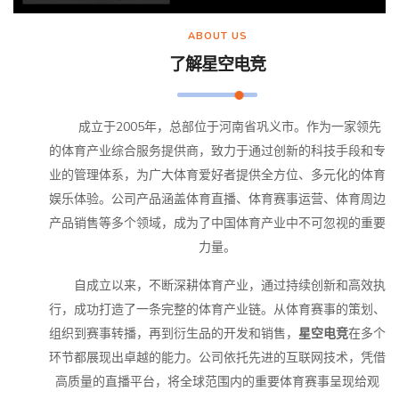
ABOUT US
了解
星空电竞
成立于2005年，总部位于河南省巩义市。作为一家领先
的体育产业综合服务提供商，致力于通过创新的科技手段和专
业的管理体系，为广大体育爱好者提供全方位、多元化的体育
娱乐体验。公司产品涵盖体育直播、体育赛事运营、体育周边
产品销售等多个领域，成为了中国体育产业中不可忽视的重要
力量。
自成立以来，不断深耕体育产业，通过持续创新和高效执
行，成功打造了一条完整的体育产业链。从体育赛事的策划、
组织到赛事转播，再到衍生品的开发和销售，
星空电竞
在多个
环节都展现出卓越的能力。公司依托先进的互联网技术，凭借
高质量的直播平台，将全球范围内的重要体育赛事呈现给观