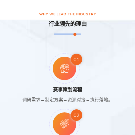
WHY WE LEAD THE INDUSTRY
行业领先的理由
01
赛事策划流程
调研需求→制定方案→资源对接→执行落地。
02