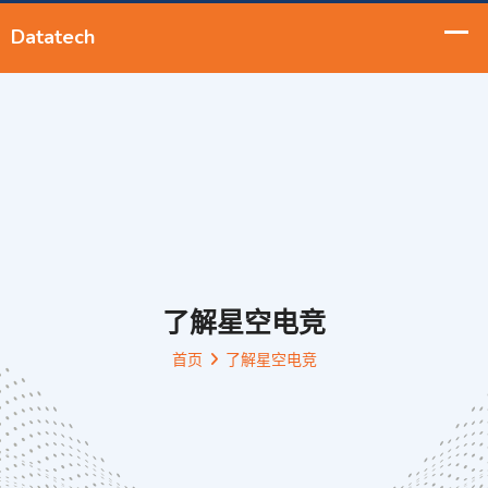
了解星空电竞
首页
了解星空电竞