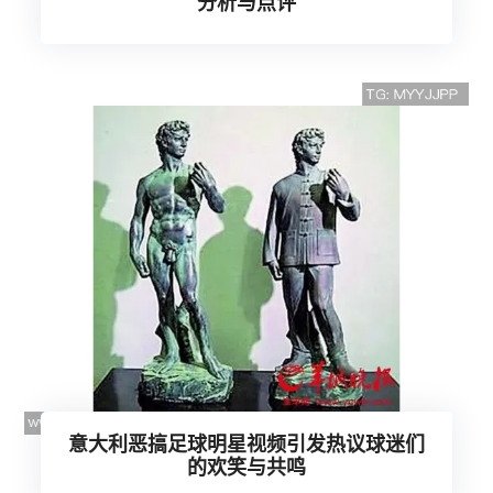
分析与点评
意大利恶搞足球明星视频引发热议球迷们
的欢笑与共鸣