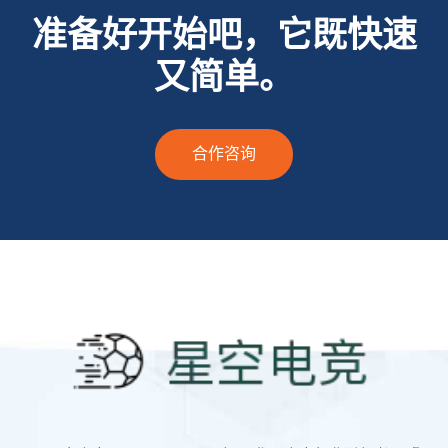
准备好开始吧，它既快速
又简单。
合作咨询