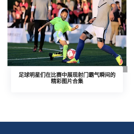
足球明星们在比赛中展现射门霸气瞬间的
精彩图片合集