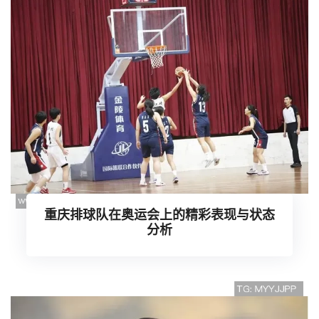
重庆排球队在奥运会上的精彩表现与状态
分析