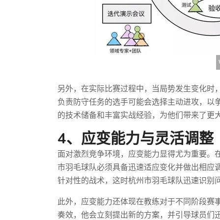
另外，在实际比赛过程中，当局势发生变化时
负责防守任务的选手可能会选择主动进攻，以
的技术储备和丰富实战经验，为他们带来了更
4、应变能力与灵活调整
面对激烈竞争环境，应变能力显得尤为重要。
市羽毛球队必须具备迅速适应变化并做出相应
针对性的战术，这时杭州市羽毛球队迅速识别
此外，应变能力还体现在教练对于不同阶段赛
奏效，他会立刻提出新的方案，并引导球员们