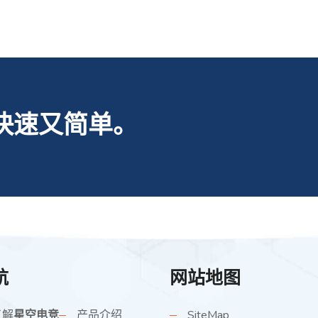
快速又简单。
航
网站地图
了解
星空电竞
产品介绍
SiteMap