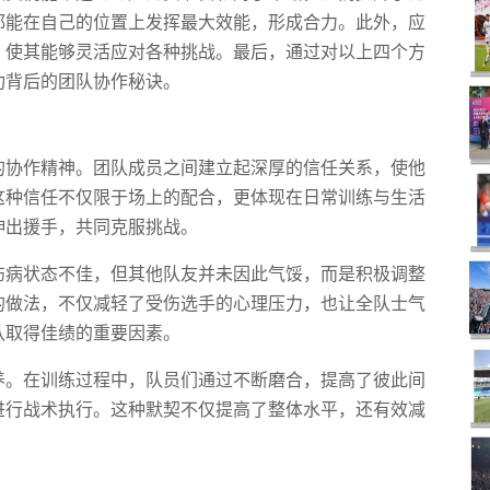
都能在自己的位置上发挥最大效能，形成合力。此外，应
，使其能够灵活应对各种挑战。最后，通过对以上四个方
功背后的团队协作秘诀。
的协作精神。团队成员之间建立起深厚的信任关系，使他
这种信任不仅限于场上的配合，更体现在日常训练与生活
伸出援手，共同克服挑战。
伤病状态不佳，但其他队友并未因此气馁，而是积极调整
的做法，不仅减轻了受伤选手的心理压力，也让全队士气
队取得佳绩的重要因素。
养。在训练过程中，队员们通过不断磨合，提高了彼此间
进行战术执行。这种默契不仅提高了整体水平，还有效减