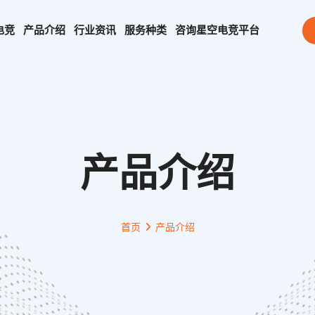
电竞
产品介绍
行业资讯
服务种类
咨询
星空电竞平台
产品介绍
首页
产品介绍