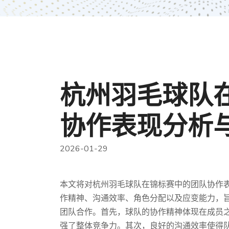
杭州羽毛球队
协作表现分析
2026-01-29
本文将对杭州羽毛球队在锦标赛中的团队协作
作精神、沟通效率、角色分配以及应变能力，
团队合作。首先，球队的协作精神体现在成员
强了整体竞争力。其次，良好的沟通效率使得