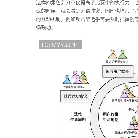
这样的角色划分不仅提高了比赛中的执行力，
么的时候，就会减少无谓冲突，同时也增加了
的互动机制，例如攻击型选手需要及时把握防
畅联动。