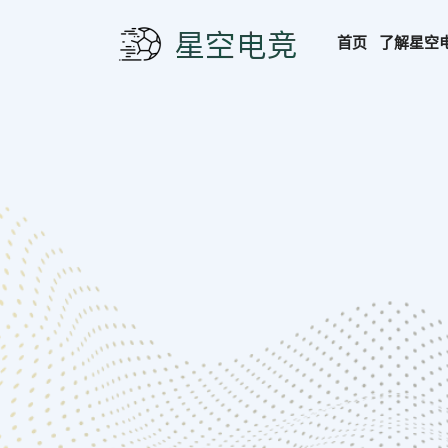
首页
了解
星空