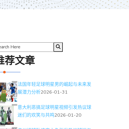
推荐文章
法国年轻足球明星男的崛起与未来发
展潜力分析
2026-01-31
意大利恶搞足球明星视频引发热议球
迷们的欢笑与共鸣
2026-01-20