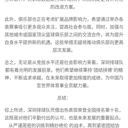
的改进方案。
此外，俱乐部也正在考虑扩展品牌影响力，希望通过举办各
类赛事吸引更多观众关注，提高社会参与度。同时，加强与
其他城市或国家顶尖篮球俱乐部之间的交流合作，将为提升
自身水平提供新的机遇。这些举措无疑将推动俱乐部向更高
层次发展。
总之，无论是从竞技水平还是社会影响力来看，深圳排球队
都有着光明的发展前景。他们希望继续秉持“团结拼搏”的精
神，不断追求卓越，在未来取得更加辉煌的成绩，为中国乃
至世界体育事业贡献力量。
总结：
综上所述，深圳排球队凭借出色表现荣登全国排名第十名，
这既是对他们辛勤付出的认可，也是未来发展的重要起点。
从严谨周密的训练到精妙绝伦 的战术，再到紧密团结协