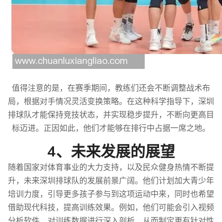
值得注意的是，在赛季期间，教练们还会不断调整战术布
局，根据对手情况灵活变换策略。在这种科学指导下，深圳
排球队才能保持竞技状态，并实现稳步提升，不断向更高目
标迈进。正因如此，他们才能够在排行中占据一席之地。
4、未来发展的展望
随着国家对体育事业的大力支持，以及民众健身热情不断提
升，未来深圳排球队的发展前景广阔。他们计划加大青少年
培训力度，引导更多孩子参与到这项运动中来，同时也希望
借助现代科技，提高训练效果。例如，他们可能会引入视频
分析软件，对训练数据进行深入剖析，从而制定更有针对性