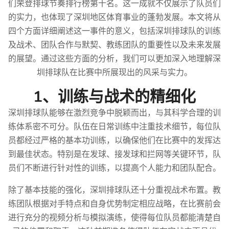
们荣登排球节奏排行榜第十名。这一成就不仅展示了队员们
的实力，也体现了深圳地区体育事业的蓬勃发展。本文将从
四个方面详细阐述这一事件的意义，包括深圳排球队的训练
及战术、团队合作与默契、教练团队的重要性以及未来发展
的展望。通过这些方面的分析，我们可以更加深入地理解深
圳排球队在比赛中所展现出的风采与实力。
1、训练与战术的精细化
深圳排球队能够在激烈竞争中脱颖而出，与其科学合理的训
练体系密不可分。队伍在日常训练中注重技术细节，每位队
员都经过严格的基本功训练，以确保他们在比赛中的发挥达
到最佳状态。特别是在发球、接发球和拦网等关键环节，队
员们不断进行针对性的训练，以提高个人能力和团队配合。
除了基本技能的强化，深圳排球队还十分重视战术布置。教
练团队根据对手特点和自身优势制定相应战略，在比赛前会
进行充分的视频分析与模拟演练，使得每位队员都能清楚自