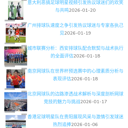
意大利恶搞足球明星视频引发热议球迷们的欢笑
与共鸣
2026-01-20
广州排球队速度之争引发热议球迷与专家各执己
见
2026-01-19
城市联赛分析：西安排球队配合默契与战术执行
的全面评估
2026-01-18
南京网球队在世界杯预选赛中的心理素质分析与
表现评估
2026-01-18
北京网球队的边路渗透战术解析与深度剖析网球
竞技的魅力与挑战
2026-01-17
香港足球明星队在贵阳展现风采与激情引发球迷
热烈追捧
2026-01-06